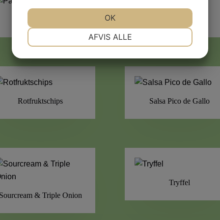
OK
Parmesan
Räfflade Havssalt
NØDVENDIGE
PRÆFERENCER
AFVIS ALLE
MARKETING
STATISTIK
Rotfruktschips
Salsa Pico de Gallo
Tryffel
Sourcream & Triple Onion