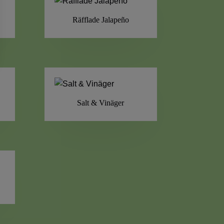
Räfflade Jalapeño
Salt & Vinäger