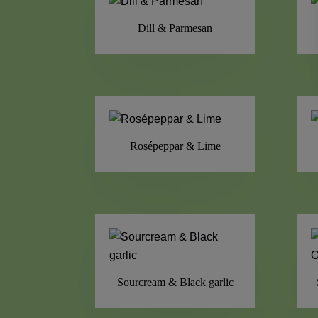
Dill & Parmesan
Rosépeppar & Lime
Sourcream & ­Black garlic