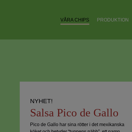
VÅRA CHIPS
PRODUKTION
NYHET!
Salsa Pico de Gallo
Pico de Gallo har sina rötter i det mexikanska
köket och betyder “tuppens näbb”, ett namn