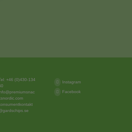
Tel: +46 (0)430-134
Instagram
40
Facebook
info@premiumsnac
ksnordic.com
konsumentkontakt
@gardschips.se