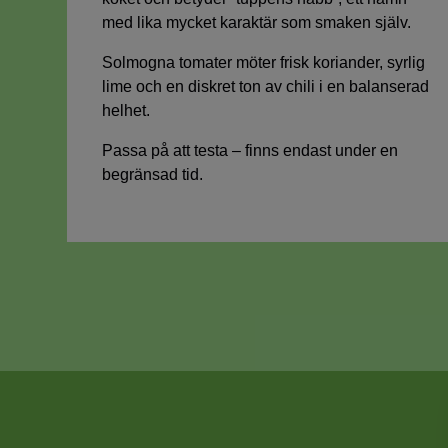
med lika mycket karaktär som smaken själv.
Solmogna tomater möter frisk koriander, syrlig
lime och en diskret ton av chili i en balanserad
helhet.
Passa på att testa – finns endast under en
begränsad tid.