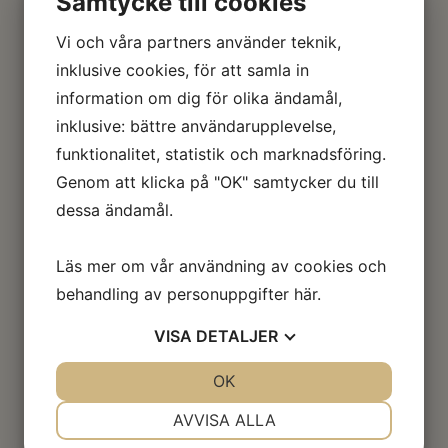
Samtycke till cookies
Vi och våra partners använder teknik,
Vår historia
inklusive cookies, för att samla in
information om dig för olika ändamål,
inklusive: bättre användarupplevelse,
funktionalitet, statistik och marknadsföring.
Genom att klicka på "OK" samtycker du till

dessa ändamål.
2020
Rootfruit byter namn till Premium
Läs mer om vår användning av cookies och
Snacks Nordic AB. Ny
behandling av personuppgifter
här
.
produktionsanläggning i Laholm
invigs.
VISA
DETALJER
JA
NEJ
OK
JA
NEJ

NÖDVÄNDIG
INSTÄLLNINGAR
AVVISA ALLA
2019