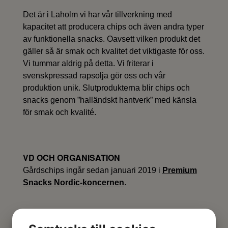
Det är i Laholm vi har vår tillverkning med
kapacitet att producera chips och även andra typer
av funktionella snacks. Oavsett vilken produkt det
gäller så är smak och kvalitet det viktigaste för oss.
Vi tummar aldrig på detta. Vi friterar i
svenskpressad rapsolja gör oss och vår
produktion unik. Slutprodukterna blir chips och
snacks genom ”halländskt hantverk” med känsla
för smak och kvalité.
VD OCH ORGANISATION
Gårdschips ingår sedan januari 2019 i
Premium
Snacks Nordic-koncernen
.